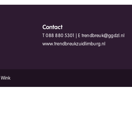
Contact
T
088 880 5301
| E
trendbreuk@ggdzl.nl
www.trendbreukzuidlimburg.nl
 Wink