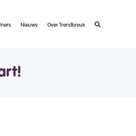
tners
Nieuws
Over Trendbreuk
art!