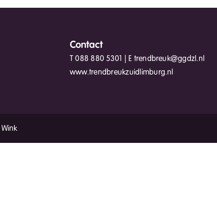
Contact
T
088 880 5301
| E
trendbreuk@ggdzl.nl
www.trendbreukzuidlimburg.nl
 Wink