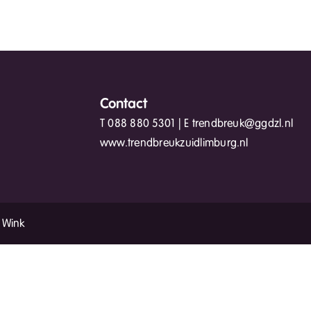
Contact
T
088 880 5301
| E
trendbreuk@ggdzl.nl
www.trendbreukzuidlimburg.nl
 Wink