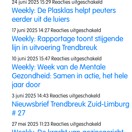
voor
24 juni 2025 15:29
Reacties uitgeschakeld
Weekly: De Plasklas helpt peuters
Weekly:
eerder uit de luiers
JOGGend
de
voor
17 juni 2025 14:27
Reacties uitgeschakeld
zomer
Weekly: Rapportage toont stijgende
Weekly:
in!
lijn in uitvoering Trendbreuk
De
Plasklas
voor
10 juni 2025 15:47
Reacties uitgeschakeld
helpt
Weekly: Week van de Mentale
Weekly:
peuters
Gezondheid: Samen in actie, het hele
Rapportage
eerder
toont
jaar door
uit
stijgende
voor
3 juni 2025 14:43
Reacties uitgeschakeld
de
lijn
Nieuwsbrief Trendbreuk Zuid-Limburg
Weekly:
luiers
in
# 27
Week
uitvoering
van
voor
27 mei 2025 11:23
Reacties uitgeschakeld
Trendbreuk
de
Nieuwsbrief